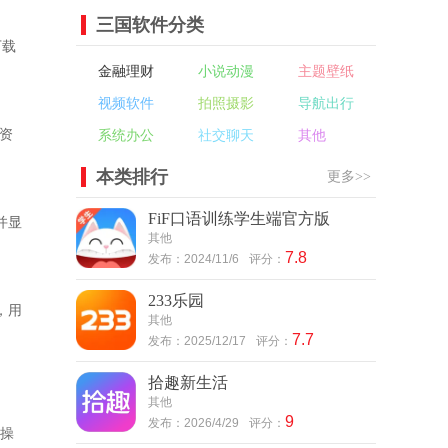
三国软件分类
下载
金融理财
小说动漫
主题壁纸
视频软件
拍照摄影
导航出行
资
系统办公
社交聊天
其他
本类排行
更多>>
FiF口语训练学生端官方版
并显
其他
7.8
发布：2024/11/6
评分：
233乐园
，用
其他
7.7
发布：2025/12/17
评分：
拾趣新生活
其他
9
发布：2026/4/29
评分：
动操