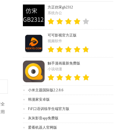
方正仿宋gb2312
系统办公
可可影视官方正版
视频软件
触手漫画最新免费版
小说动漫
小米主题国际版2.2.8.6
韩漫家安卓版
安全
FiF口语训练学生端官方版
与用
灰灰影音app免费版
爱看机器人官网版