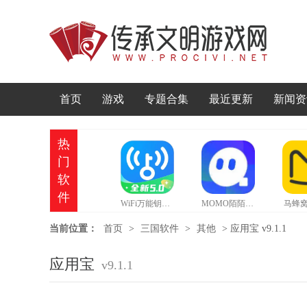
首页
游戏
专题合集
最近更新
新闻资
热
门
软
件
WiFi万能钥匙官方正版
MOMO陌陌官网版
马蜂窝
当前位置：
首页
>
三国软件
>
其他
>
应用宝 v9.1.1
应用宝
v9.1.1