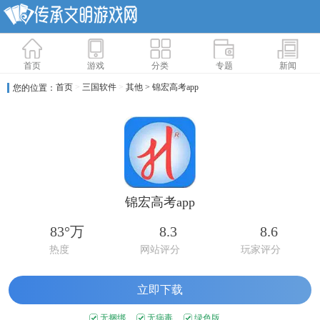
首页
游戏
分类
专题
新闻
首页
>
三国软件
>
其他
> 锦宏高考app
您的位置：
锦宏高考app
83°万
8.3
8.6
热度
网站评分
玩家评分
立即下载
无捆绑
无病毒
绿色版