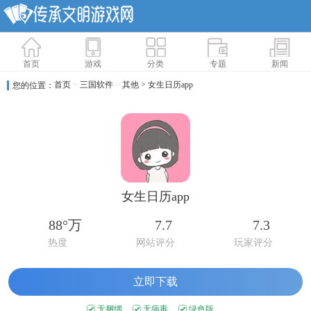
首页
游戏
分类
专题
新闻
首页
>
三国软件
>
其他
> 女生日历app
您的位置：
女生日历app
88°万
7.7
7.3
热度
网站评分
玩家评分
立即下载
无捆绑
无病毒
绿色版