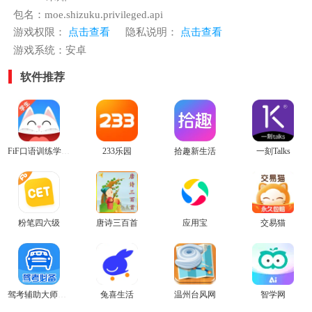
包名：moe.shizuku.privileged.api
游戏权限：
点击查看
隐私说明：
点击查看
游戏系统：安卓
软件推荐
FiF口语训练学生端官方版
233乐园
拾趣新生活
一刻Talks
粉笔四六级
唐诗三百首
应用宝
交易猫
驾考辅助大师安卓版
兔喜生活
温州台风网
智学网