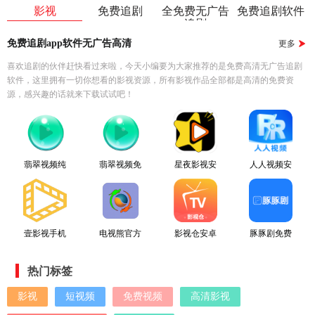
影视
免费追剧
全免费无广告
免费追剧软件
追剧
免费追剧app软件无广告高清
更多
喜欢追剧的伙伴赶快看过来啦，今天小编要为大家推荐的是免费高清无广告追剧
软件，这里拥有一切你想看的影视资源，所有影视作品全部都是高清的免费资
源，感兴趣的话就来下载试试吧！
翡翠视频纯
翡翠视频免
星夜影视安
人人视频安
净版
费版
卓直装版
卓免费版
壹影视手机
电视熊官方
影视仓安卓
豚豚剧免费
免费版
版
直装版
原版
热门标签
影视
短视频
免费视频
高清影视