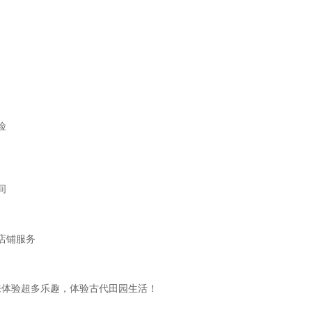
险
间
店铺服务
来体验超多乐趣，体验古代田园生活！