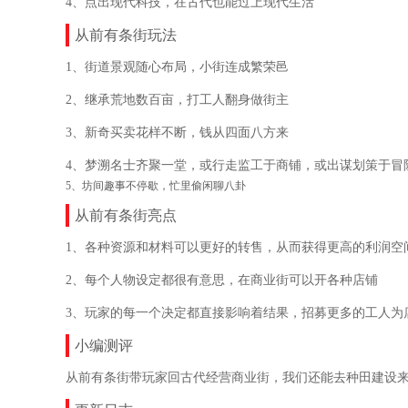
4、点出现代科技，在古代也能过上现代生活
从前有条街玩法
1、街道景观随心布局，小街连成繁荣邑
2、继承荒地数百亩，打工人翻身做街主
3、新奇买卖花样不断，钱从四面八方来
4、梦溯名士齐聚一堂，或行走监工于商铺，或出谋划策于冒
5、坊间趣事不停歇，忙里偷闲聊八卦
从前有条街亮点
1、各种资源和材料可以更好的转售，从而获得更高的利润空
2、每个人物设定都很有意思，在商业街可以开各种店铺
3、玩家的每一个决定都直接影响着结果，招募更多的工人为
小编测评
从前有条街带玩家回古代经营商业街，我们还能去种田建设