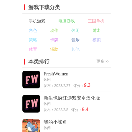
游戏下载分类
手机游戏
电脑游戏
三国单机
角色
动作
休闲
射击
策略
卡牌
音乐
模拟
体育
辅助
其他
本类排行
更多>>
FreshWomen
休闲
9.3
发布：2023/2/27
评分：
新生也疯狂游戏安卓汉化版
休闲
9.4
发布：2023/3/8
评分：
我的小鲨鱼
休闲