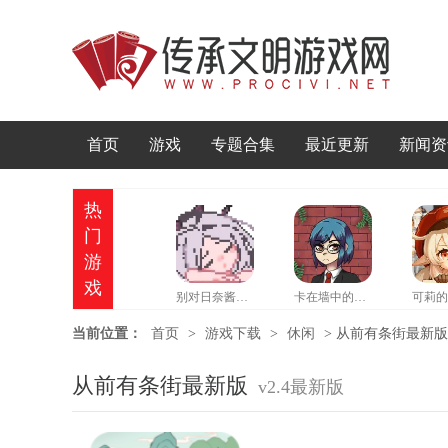
首页
游戏
专题合集
最近更新
新闻资
热
门
游
戏
别对日奈酱做坏事游戏
卡在墙中的少女手机版
当前位置：
首页
>
游戏下载
>
休闲
>
从前有条街最新版 
从前有条街最新版
v2.4最新版