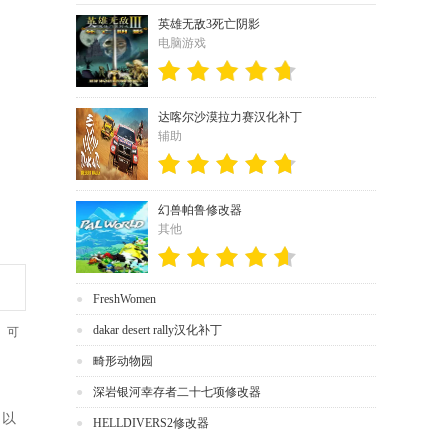
英雄无敌3死亡阴影
电脑游戏
达喀尔沙漠拉力赛汉化补丁
辅助
幻兽帕鲁修改器
其他
FreshWomen
dakar desert rally汉化补丁
、可
畸形动物园
深岩银河幸存者二十七项修改器
，以
HELLDIVERS2修改器