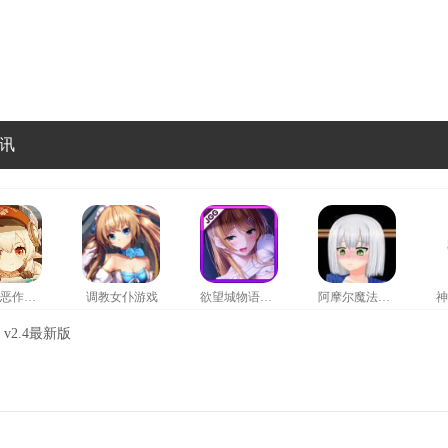
讯
可莉的恶作剧汉化版
调教女仆游戏
欲望城物语手游
阿摩尔魔法学园安卓版
v2.4最新版