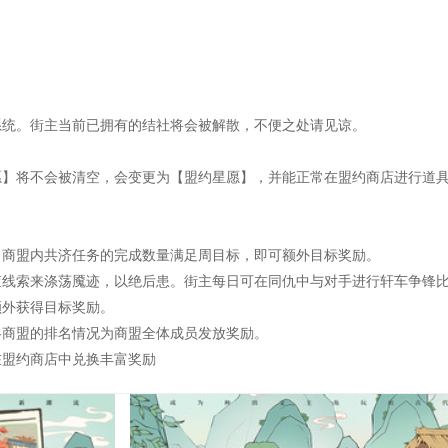
系统。街主当前已拥有的结社将会被解散，不便之处请见谅。
愿】将不会被清空，会变更为【盟约星愿】，并能正常在盟约商店进行道
当商盟内共济任务的完成数量满足周目标，即可额外目标奖励。
查线索来涤荡魇迹，以绝后患。街主每日可在同仇中与对手进行轩车争锋
额外获得目标奖励。
各商盟的排名情况为商盟全体成员发放奖励。
在盟约商店中兑换丰富奖励