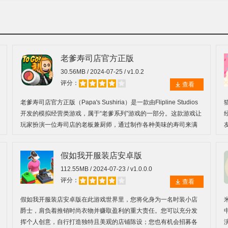
老爹寿司店官方正版
30.56MB / 2024-07-25 / v1.0.2
评分：
查看
老爹寿司店官方正版（Papa's Sushiria）是一款由Flipline Studios
开发的模拟经营类游戏，属于“老爹系列”游戏的一部分。这款游戏让
玩家扮演一位寿司店的老板兼厨师，通过制作各种美味的寿司来满
足顾客的需求，从而提升店铺的声望并扩大业务规模。游戏采用了
卡通风格的画面，色彩鲜艳且充满活力，给玩家带来了轻松愉快的
假如我开服装店安卓版
游戏体验。
112.55MB / 2024-07-23 / v1.0.0.0
评分：
查看
假如我开服装店安卓版在此游戏世界里，您将化身为一名时装小店
爵士，肩负着推销时尚衣物并赚取盈利的重大责任。您可以充分发
挥个人创意，自行打造独特且美观的店铺陈设；您也有机会招募各