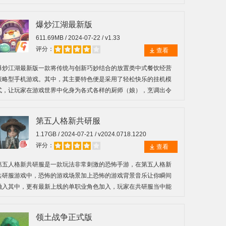
通过买卖武器来实现盈利，从而逐步扩大经营规模。
爆炒江湖最新版
611.69MB / 2024-07-22 / v1.33
评分：
查看
爆炒江湖最新版一款将传统与创新巧妙结合的放置类中式餐饮经营
策略型手机游戏。其中，其主要特色便是采用了轻松快乐的挂机模
式，让玩家在游戏世界中化身为各式各样的厨师（娘），烹调出令
人垂涎欲滴的佳肴美食。
第五人格新共研服
1.17GB / 2024-07-21 / v2024.0718.1220
评分：
查看
第五人格新共研服是一款玩法非常刺激的恐怖手游，在第五人格新
共研服游戏中，恐怖的游戏场景加上恐怖的游戏背景音乐让你瞬间
融入其中，更有最新上线的单职业角色加入，玩家在共研服当中能
提前体验到第五人格的最新内容，将氛围渲染到了极致致。
领土战争正式版