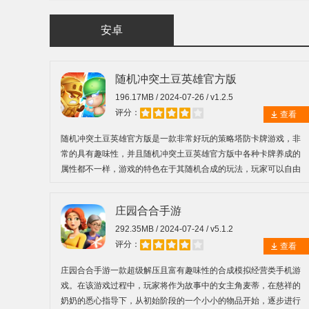
安卓
随机冲突土豆英雄官方版
196.17MB / 2024-07-26 / v1.2.5
评分：
查看
随机冲突土豆英雄官方版是一款非常好玩的策略塔防卡牌游戏，非
常的具有趣味性，并且随机冲突土豆英雄官方版中各种卡牌养成的
属性都不一样，游戏的特色在于其随机合成的玩法，玩家可以自由
搭配卡组，派出五位英雄出战，通过不断地合成和升级英雄来增强
战斗力。
庄园合合手游
292.35MB / 2024-07-24 / v5.1.2
评分：
查看
庄园合合手游一款超级解压且富有趣味性的合成模拟经营类手机游
戏。在该游戏过程中，玩家将作为故事中的女主角麦蒂，在慈祥的
奶奶的悉心指导下，从初始阶段的一个小小的物品开始，逐步进行