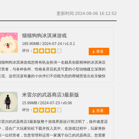
更新时间:2024-08-06 16:12:52
猫猫狗狗冰淇淋游戏
185.90MB / 2024-07-24 / v1.0.1
评分：
查看
猫猫狗狗冰淇淋游戏您将有机会扮演一名颇具创新精神的冰淇淋店
经营者，与各种各样、性格各异且机灵可爱的小型动物建立深厚的
友谊。这些活泼有趣的小伙伴们不但能为您的商铺营造出欢乐愉快
的氛围，更为重要的是，它们还能够运用各自独特的本领协助您吸
引更多顾客光临，进而提升您商铺的人流量。
米雷尔的武器商店3最新版
15.99MB / 2024-07-23 / v0.06
评分：
查看
米雷尔的武器商店3最新版整个游戏界面设计简洁明了，操作难度适
中，适合广大玩家轻松下载并投入其中。在游戏过程中，玩家将扮
演一位经营者，负责管理和运营一家属于自己的武器商店。您需要