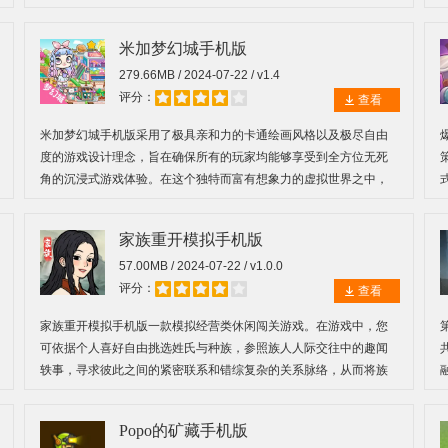
式各样的员工，共同开启一段充满挑战与机遇的商业冒险旅程。
米加梦幻城手机版
279.66MB / 2024-07-22 / v1.4
评分：
查看
米加梦幻城手机版采用了极具亲和力的卡通绘画风格以及极尽自由
度的游戏设计理念，旨在确保所有的玩家均能够享受到全方位无死
角的沉浸式游戏体验。在这个独特而富有想象力的虚拟世界之中，
您将有幸作为梦幻城的一份子。
家族重开模拟手机版
57.00MB / 2024-07-22 / v1.0.0
评分：
查看
家族重开模拟手机版一款模拟经营类休闲闯关游戏。在游戏中，您
可依据个人喜好自由挑选姓氏与种族，参照族人人际交往中的趣闻
轶事，寻求彼此之间的紧密联系和错综复杂的关系脉络，从而将族
人准确无误地置于适当的族谱位置。
Popo的矿藏手机版