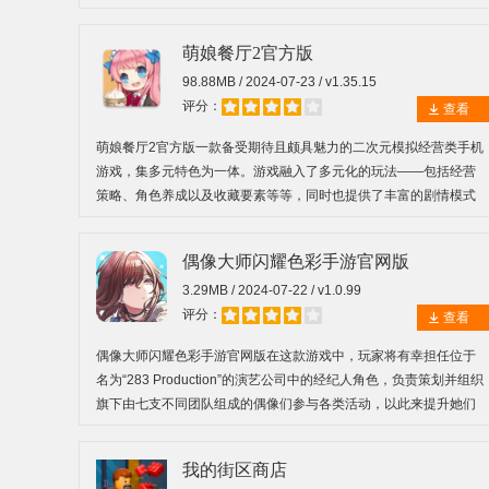
合成操作，以期恢复家族庄园曾经拥有过的精致与繁荣景象。
萌娘餐厅2官方版
98.88MB / 2024-07-23 / v1.35.15
评分：
查看
萌娘餐厅2官方版一款备受期待且颇具魅力的二次元模拟经营类手机
游戏，集多元特色为一体。游戏融入了多元化的玩法——包括经营
策略、角色养成以及收藏要素等等，同时也提供了丰富的剧情模式
和独特的餐厅经营及育成模式，使得玩家能够更快速地沉浸在游戏
的世界之中。
偶像大师闪耀色彩手游官网版
3.29MB / 2024-07-22 / v1.0.99
评分：
查看
偶像大师闪耀色彩手游官网版在这款游戏中，玩家将有幸担任位于
名为“283 Production”的演艺公司中的经纪人角色，负责策划并组织
旗下由七支不同团队组成的偶像们参与各类活动，以此来提升她们
在舞蹈技巧、歌唱水平、服装搭配、精神耐力、技能等级以及粉丝
数量等方面的综合实力。
我的街区商店