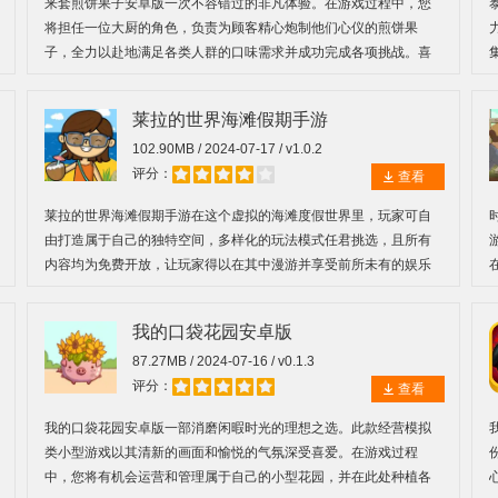
来套煎饼果子安卓版一次不容错过的非凡体验。在游戏过程中，您
将担任一位大厨的角色，负责为顾客精心炮制他们心仪的煎饼果
子，全力以赴地满足各类人群的口味需求并成功完成各项挑战。喜
欢的小伙伴快来下载体验吧。
莱拉的世界海滩假期手游
102.90MB / 2024-07-17 / v1.0.2
评分：
查看
莱拉的世界海滩假期手游在这个虚拟的海滩度假世界里，玩家可自
由打造属于自己的独特空间，多样化的玩法模式任君挑选，且所有
内容均为免费开放，让玩家得以在其中漫游并享受前所未有的娱乐
体验。
我的口袋花园安卓版
87.27MB / 2024-07-16 / v0.1.3
评分：
查看
我的口袋花园安卓版一部消磨闲暇时光的理想之选。此款经营模拟
类小型游戏以其清新的画面和愉悦的气氛深受喜爱。在游戏过程
中，您将有机会运营和管理属于自己的小型花园，并在此处种植各