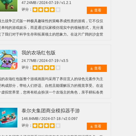
47.24MB / 2024-07-19 / v1.2.1
评分：
查看
领土战争正式版一种极具趣味性的策略养成性质的游戏，它不仅仅
是单纯的游戏娱乐，而是通过玩家模仿现实中的领袖形式，充分满
足了我们对于科学生存和拓展领土的想象力。在这片广阔的沙盒世
界里，玩家既可以扮演生存的挑战者，也可以化身为伟大的策略
家。
我的农场红包版
24.77MB / 2024-07-19 / v3.5
评分：
查看
我的农场红包版整个游戏画面均采用了养目宜人的绿色元素作为主
要构成部分，带给人们舒适、自然且能缓解压力的视觉享受。在这
个虚拟世界里，您将有机会扮演一个农场主的角色，亲手耕耘各类
农作物，精心运营管理属于自己的独特农场，以此来提升农场所带
来的经济效益。
泰尔夫集团商业模拟器手游
146.84MB / 2024-07-18 / v2.0.097
评分：
查看