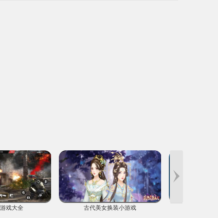
异的食客群，妥善解决各类突发状况，努力使您的酒肆在繁华的长
安城声名远扬。
游戏大全
古代美女换装小游戏
火柴人题