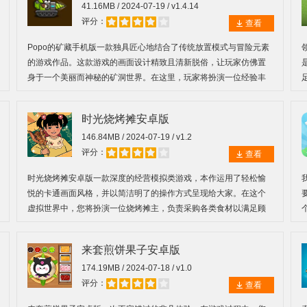
41.16MB / 2024-07-19 / v1.4.14
评分：
查看
Popo的矿藏手机版一款独具匠心地结合了传统放置模式与冒险元素
的游戏作品。这款游戏的画面设计精致且清新脱俗，让玩家仿佛置
身于一个美丽而神秘的矿洞世界。在这里，玩家将扮演一位经验丰
富的采矿大师，购买各种先进的采掘装备，开采各式各样精美的矿
物质，逐渐打造出属于自己的庞大矿业帝国，尽享极致的模拟经营
时光烧烤摊安卓版
和采矿乐趣。
146.84MB / 2024-07-19 / v1.2
评分：
查看
时光烧烤摊安卓版一款深度的经营模拟类游戏，本作运用了轻松愉
悦的卡通画面风格，并以简洁明了的操作方式呈现给大家。在这个
虚拟世界中，您将扮演一位烧烤摊主，负责采购各类食材以满足顾
客们多样化的口味需求，如美味可口的羊肉串、香脆多汁的鸡翅以
及口感独特的茄子等。
来套煎饼果子安卓版
174.19MB / 2024-07-18 / v1.0
评分：
查看