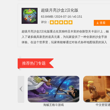
题，有时候甚至需要独立做出重要决策。
超级月亮沙盒2汉化版
63.84MB / 2024-07-16 / v0.151
评分：
查看
超级月亮沙盒2汉化版重点在其独特且丰富的创新型关卡设计上，融
入了诸多颇具新意的道具元素，为玩家提供了一种全新的沙盒手游
体验。在这个世界里，玩家将能够通过对各式各样地图场景的深入
探索，收集到诸如武器、木材、食物等关键性的生存物资，以建立
起自给自足的生存体系。
推荐热门专题
机手游推荐
海贼王格斗游戏
中文密室