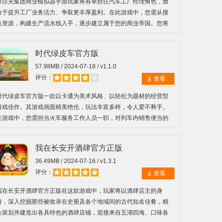
泰尔夫集团商业模拟器手游玩家将有幸担任汽车工厂经理角色，致
力于提升工厂业务活力、争取更丰厚盈利。在此游戏中，您需从搜
集资源，构建生产流水线入手，逐步建立属于您的商业帝国。您将
有机会深入探索与理解汽车修理技术，依据订单要求对每一台汽车
展开精细修复工作，满足客户需求。
时代绿皮车官方版
57.98MB / 2024-07-18 / v1.1.0
评分：
查看
时代绿皮车官方版一款以卡通为美术风格、以轻松为题材的经营型
游戏佳作。其游戏画面精美绝伦，玩法丰富多样，令人爱不释手。
在游戏中，您需担当火车服务工作人员一职，对列车内销售便当的
位置进行精心布置与安排，务求使每位乘客皆能方便快捷地买到心
仪之便当。
我在长安开酒肆官方正版
36.49MB / 2024-07-16 / v1.3.1
评分：
查看
我在长安开酒肆官方正版在这款游戏中，玩家将以酒肆店主的身
份，深入挖掘那些被收录在史册及各个地域间的古代知名佳肴，精
心策划并建造出各具特色的酒肆店铺，迎接来自五湖四海、口味各