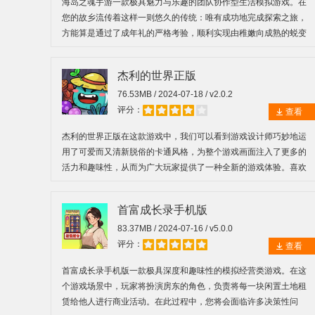
海岛之魂手游一款极具魅力与乐趣的团队协作型生活模拟游戏。在
您的故乡流传着这样一则悠久的传统：唯有成功地完成探索之旅，
方能算是通过了成年礼的严格考验，顺利实现由稚嫩向成熟的蜕变
过程。您的探险之旅将在一座偏远且神秘的热带群岛深处展开。
杰利的世界正版
76.53MB / 2024-07-18 / v2.0.2
评分：
查看
杰利的世界正版在这款游戏中，我们可以看到游戏设计师巧妙地运
用了可爱而又清新脱俗的卡通风格，为整个游戏画面注入了更多的
活力和趣味性，从而为广大玩家提供了一种全新的游戏体验。喜欢
的小伙伴快来下载体验吧。
首富成长录手机版
83.37MB / 2024-07-16 / v5.0.0
评分：
查看
首富成长录手机版一款极具深度和趣味性的模拟经营类游戏。在这
个游戏场景中，玩家将扮演房东的角色，负责将每一块闲置土地租
赁给他人进行商业活动。在此过程中，您将会面临许多决策性问