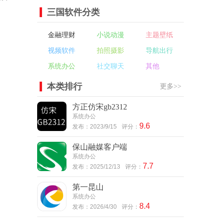
三国软件分类
金融理财
小说动漫
主题壁纸
视频软件
拍照摄影
导航出行
系统办公
社交聊天
其他
本类排行
更多>>
方正仿宋gb2312
系统办公
9.6
发布：2023/9/15
评分：
保山融媒客户端
系统办公
7.7
发布：2025/12/13
评分：
第一昆山
系统办公
8.4
发布：2026/4/30
评分：