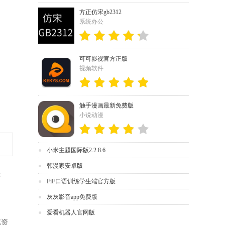
方正仿宋gb2312
系统办公
可可影视官方正版
视频软件
触手漫画最新免费版
小说动漫
小米主题国际版2.2.8.6
韩漫家安卓版
服
FiF口语训练学生端官方版
灰灰影音app免费版
爱看机器人官网版
览资