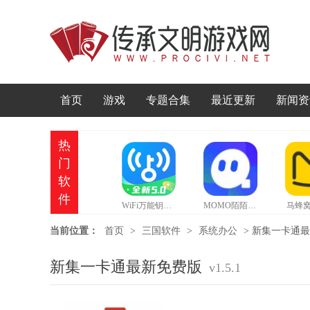
首页
游戏
专题合集
最近更新
新闻资
热
门
软
件
WiFi万能钥匙官方正版
MOMO陌陌官网版
马蜂窝
当前位置：
首页
>
三国软件
>
系统办公
>
新集一卡通最新免
新集一卡通最新免费版
v1.5.1