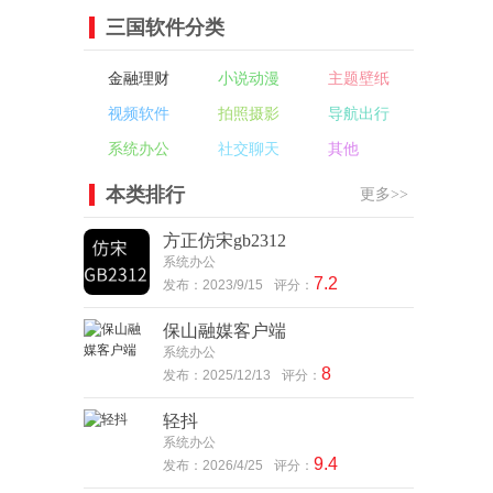
三国软件分类
金融理财
小说动漫
主题壁纸
视频软件
拍照摄影
导航出行
系统办公
社交聊天
其他
本类排行
更多>>
方正仿宋gb2312
系统办公
7.2
发布：2023/9/15
评分：
保山融媒客户端
系统办公
8
发布：2025/12/13
评分：
轻抖
系统办公
9.4
发布：2026/4/25
评分：