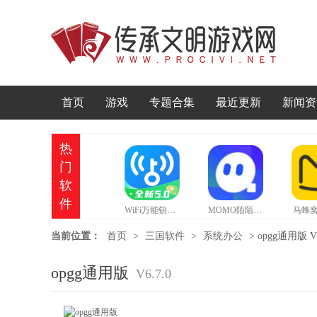
首页
游戏
专题合集
最近更新
新闻资
热
门
软
件
WiFi万能钥匙官方正版
MOMO陌陌官网版
马蜂窝
当前位置：
首页
>
三国软件
>
系统办公
>
opgg通用版 V6
opgg通用版
V6.7.0