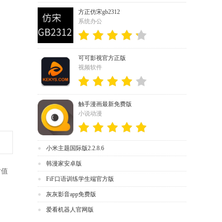
方正仿宋gb2312
系统办公
可可影视官方正版
视频软件
触手漫画最新免费版
小说动漫
小米主题国际版2.2.8.6
韩漫家安卓版
对值
FiF口语训练学生端官方版
灰灰影音app免费版
爱看机器人官网版