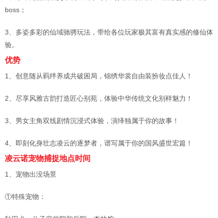
boss；
3、多姿多彩的仙域驰骋玩法，带给各位玩家极其富有真实感的修仙体
验。
优势
1、创意随从羁绊养成共破困局，锦绣华裳自由装扮妆点佳人！
2、尽享风雅古韵打造匠心别苑，体验中华传统文化别样魅力！
3、男女主角双线剧情沉浸式体验，演绎独属于你的故事！
4、即刻化身壮志凌云的逐梦者，谱写属于你的国风盛世宏篇！
凌云诺宠物捕捉地点时间
1、宠物出没场景
①特殊宠物：