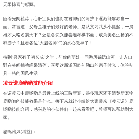
无限惊喜与感慨。
随着光阴荏苒，心肝宝贝们也将在君卿们的呵护下逐渐能够独当一
面。常言道，父母是稚子们最好的老师。是从文习武从小抓起，一展
雄才大略名震天下？还是各凭兴趣尝遍琴棋书画，成为美名远扬的不
羁游子？且看各位“大启名师”们的悉心教导了！
待到“吾家有子初长成”之时，与你的萌娃一同游历锦绣山河，走入山
野在林间捕鸣蝉采清莲，享受这新派国韵勾勒出的亲子时光，体验别
具一格的国风生活！
凌云诺鹿哟哟技能介绍
在诺凌云中鹿哟哟是最近上线的三阶新宠，很多玩家还不清楚新宠物
鹿哟哟的技能效果是什么。接下来就让小编给大家带来《凌云诺》鹿
哟哟技能介绍，感兴趣的小伙伴们一起来看看吧，希望可以帮助到大
家。
怒鸣踏风(增益)：