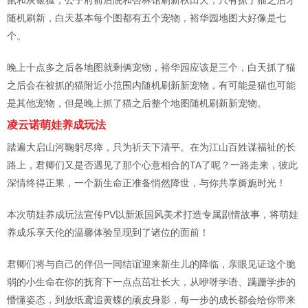
鼠和灰银狐，公子府前后院和杏林馆刷新秋田犬，只有抓了猫之后才
随机刷新，白天基本每个图都有五个宠物，裕华园地图大好像是七
个。
晚上十点多之后各地图就剩俩宠物，裕华园应该是三个，白天抓了猫
之后会在被抓的猫附近小范围内随机刷新新宠物，有可能是猫也可能
是其他宠物，但是晚上抓了猫之后整个地图随机刷新新宠物。
凌云诺萌娃养成玩法
踏遍大启山河鞠躬尽瘁，只为祈天下清平。在为江山百姓谋福祉的长
路上，君卿们又是否遇见了那个心意相合的TA了呢？一路走来，彼此
深情终得正果，一个新生命正准备悄然降世，与你共享旖旎时光！
本次萌娃养成玩法宣传PV以新派国风美术打造专属剧情故事，将萌娃
养成乐享天伦的温馨体验呈现到了诸位的面前！
君卿们将与自己的伴侣一同结谊迎来新生儿的降临，亲眼见证这个脆
弱的小生命在你的抚育下一点点茁壮长大，从咿呀学语、蹒跚学步的
懵懂姿态，到放纸鸢追黄蝶的顽皮身影，每一步的成长都会给你带来