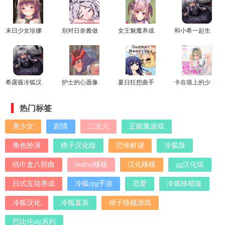
末日少女珍娜的生存日记冷狐版
别对日奈酱做坏事游戏
女王魅魔养成日志安卓冷狐版
和小希一起生活游戏
希露薇冷狐汉化版
护士的心愿像素桃子移植版
夏日狂想曲手机版
卡在墙上的少女最新版
热门标签
美少女
剧情
二次元
正能量游戏
角色扮演
桃子汉化组
恐怖解谜
冷狐版
纸巾盒八部曲
realtns移植
汉化移植
gg汉化组
日式互动养成
冷狐rpg手游
恋爱
冷狐移植版
冷狐汉化
冷狐直装
桃子移植游戏
巴比伦slg系列