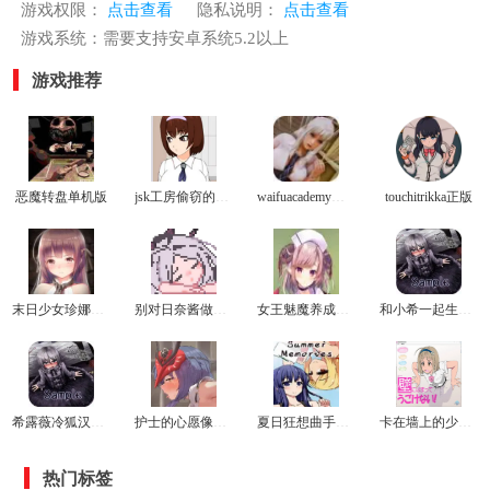
游戏权限：
点击查看
隐私说明：
点击查看
游戏系统：需要支持安卓系统5.2以上
游戏推荐
恶魔转盘单机版
jsk工房偷窃的教育方法冷狐版
waifuacademy最新版
touchitrikka正版
末日少女珍娜的生存日记冷狐版
别对日奈酱做坏事游戏
女王魅魔养成日志安卓冷狐版
和小希一起生活游戏
希露薇冷狐汉化版
护士的心愿像素桃子移植版
夏日狂想曲手机版
卡在墙上的少女最新版
热门标签