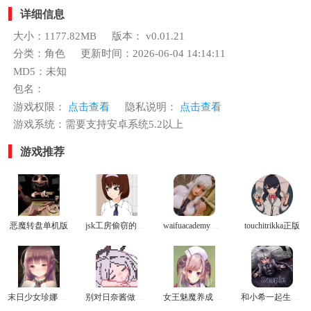
详细信息
大小：1177.82MB
版本： v0.01.21
分类：角色
更新时间：2026-06-04 14:14:11
MD5：未知
包名：
游戏权限：
点击查看
隐私说明：
点击查看
游戏系统：需要支持安卓系统5.2以上
游戏推荐
恶魔转盘单机版
jsk工房偷窃的教育方法冷狐版
waifuacademy最新版
touchitrikka正版
末日少女珍娜的生存日记冷狐版
别对日奈酱做坏事游戏
女王魅魔养成日志安卓冷狐版
和小希一起生活游戏