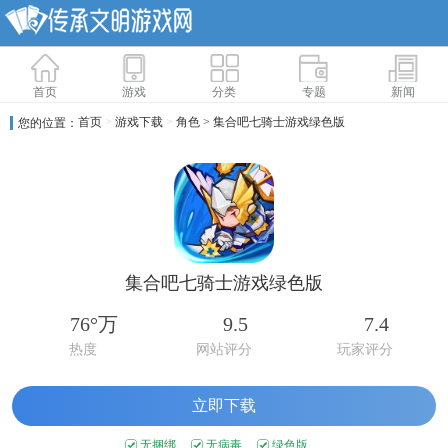
首页
游戏
分类
专题
新闻
首页
>
游戏下载
>
角色
> 集合吧七骑士游戏绿色版
您的位置：
集合吧七骑士游戏绿色版
76°万
9.5
7.4
热度
网站评分
玩家评分
立即下载
无捆绑
无病毒
绿色版