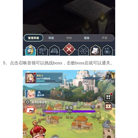
5、点击召唤首领可以挑战boss，击败boss后就可以通关。