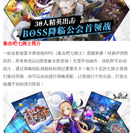
集合吧七骑士简介
一款全新放置卡牌冒险RPG《集合吧七骑士》震撼来袭！经典IP强势
回归，所有角色以Q萌形象全新登场！无需手动操作，挂机即可自动
战斗，通过策略组队就能轻松闯过重重关卡！魅力十足的七骑士英雄
们集结亮相，你可以自由进行策略搭配，让英雄们个性出战，打造出
独属于你的强力阵容！