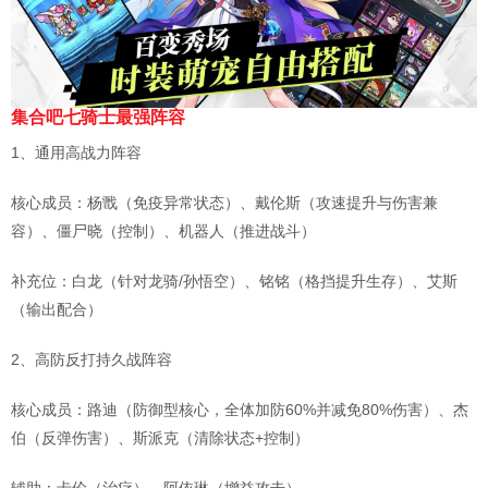
集合吧七骑士最强阵容
1、通用高战力阵容
‌核心成员‌：杨戬（免疫异常状态）、戴伦斯（攻速提升与伤害兼
容）、僵尸晓（控制）、机器人（推进战斗） ‌
‌补充位‌：白龙（针对龙骑/孙悟空）、铭铭（格挡提升生存）、艾斯
（输出配合） ‌
2、高防反打持久战阵容
‌核心成员‌：路迪（防御型核心，全体加防60%并减免80%伤害）、杰
伯（反弹伤害）、斯派克（清除状态+控制） ‌
‌辅助‌：卡伦（治疗）、阿依琳（增益攻击） ‌