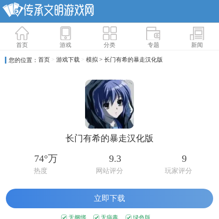
首页
游戏
分类
专题
新闻
首页
>
游戏下载
>
模拟
> 长门有希的暴走汉化版
您的位置：
长门有希的暴走汉化版
74°万
9.3
9
热度
网站评分
玩家评分
立即下载
无捆绑
无病毒
绿色版