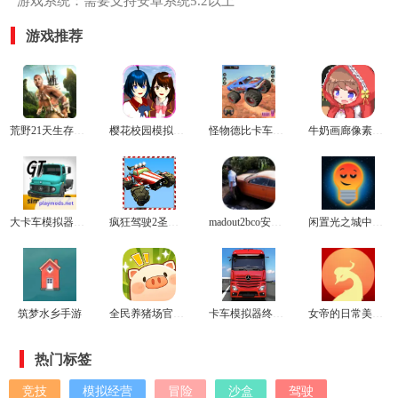
游戏系统：需要支持安卓系统5.2以上
游戏推荐
荒野21天生存无马版
樱花校园模拟器1.042.00最新版
怪物德比卡车格斗游戏
牛奶画廊像素桃子移植版
大卡车模拟器2汉化版
疯狂驾驶2圣诞版
madout2bco安卓版
闲置光之城中文版
筑梦水乡手游
全民养猪场官方正版
卡车模拟器终极版2024最新版
女帝的日常美化版
热门标签
竞技
模拟经营
冒险
沙盒
驾驶