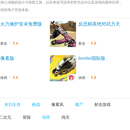
次惊心动魄的战斗与冒险之旅，以此来改写战争的胜负走向以及游戏的最终结局，
激情的电子竞技体验。
火力掩护安卓免费版
反恐精英绝对武力天
使汉化版
5.0
5.0
射击
射击
像素版
freefire国际版
5.0
5.0
休闲
休闲
末日生存
枪战
像素风
僵尸
射击游戏
二次元
冒险
动作
闯关