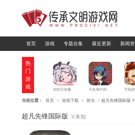
首页
游戏
专题合集
最近更新
新闻资
热
门
游
戏
别对日奈酱做坏事游戏
卡在墙中的少女手机版
当前位置：
首页
>
游戏下载
>
射击
>
超凡先锋国际版 
超凡先锋国际版
V未知