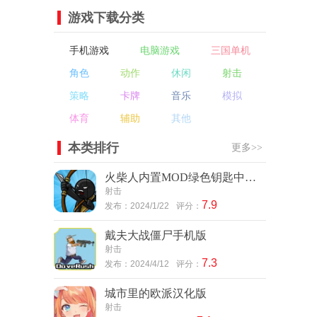
！
游戏下载分类
手机游戏
电脑游戏
三国单机
角色
动作
休闲
射击
策略
卡牌
音乐
模拟
体育
辅助
其他
本类排行
更多>>
火柴人内置MOD绿色钥匙中文版
射击
7.9
发布：2024/1/22
评分：
戴夫大战僵尸手机版
射击
7.3
发布：2024/4/12
评分：
城市里的欧派汉化版
射击