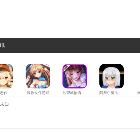
讯
可莉的恶作剧汉化版
调教女仆游戏
欲望城物语手游
阿摩尔魔法学园安卓版
V未知