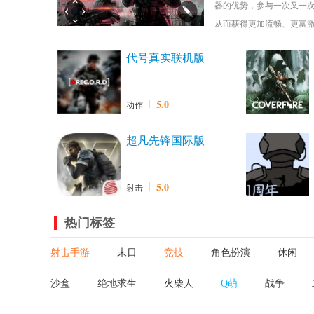
器的优势，参与一次又一
从而获得更加流畅、更富
代号真实联机版
5.0
动作
超凡先锋国际版
5.0
射击
热门标签
射击手游
末日
竞技
角色扮演
休闲
沙盒
绝地求生
火柴人
Q萌
战争