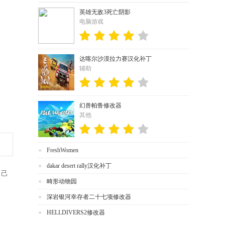
英雄无敌3死亡阴影
电脑游戏
达喀尔沙漠拉力赛汉化补丁
辅助
幻兽帕鲁修改器
其他
FreshWomen
dakar desert rally汉化补丁
自己
畸形动物园
深岩银河幸存者二十七项修改器
HELLDIVERS2修改器